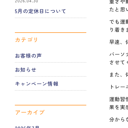
2026.04.30
重さや
たと思
5月の定休日について
でも運
り着き
カテゴリ
早速、
パーソ
お客様の声
させて
お知らせ
また、
キャンペーン情報
トレー
運動習
果を実
アーカイブ
分から